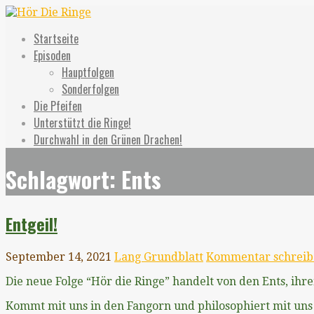
Zum
Inhalt
Hör Die Ringe
Ein unerwarteter Podcast
Startseite
springen
Episoden
Hauptfolgen
Sonderfolgen
Die Pfeifen
Unterstützt die Ringe!
Durchwahl in den Grünen Drachen!
Schlagwort: Ents
Entgeil!
September 14, 2021
Lang Grundblatt
Kommentar schreib
Die neue Folge “Hör die Ringe” handelt von den Ents, ihre
Kommt mit uns in den Fangorn und philosophiert mit uns