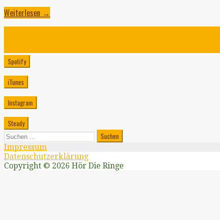
Weiterlesen →
Spotify
iTunes
Instagram
Steady
Suchen
nach:
Impressum
Datenschutzerklärung
Copyright © 2026 Hör Die Ringe