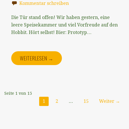
Kommentar schreiben
Die Tür stand offen! Wir haben gestern, eine
leere Speisekammer und viel Vorfreude auf den
Hobbit. Hört selbst! ⁠Bier: Prototyp⁠…
WEITERLESEN →
Episode
Seite 1 von 15
1
2
…
15
Weiter →
Navigation