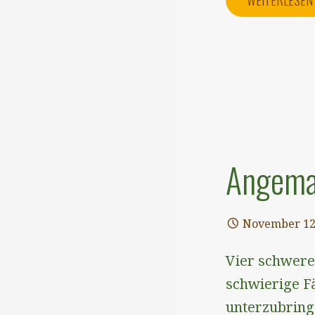
WEITERLESE
Angema
November 12
Vier schwere 
schwierige F
unterzubrin