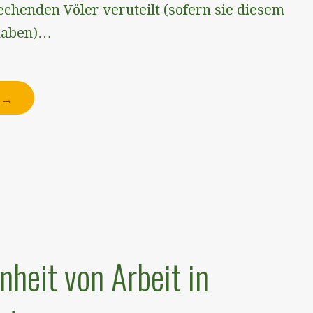
echenden Völer veruteilt (sofern sie diesem
haben)…
N →
heit von Arbeit in