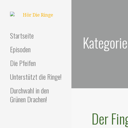
Zum
Inhalt
springen
HÖR DIE RINGE
Ein unerwarteter Podcast
Startseite
Kategorie
Episoden
Die Pfeifen
Unterstützt die Ringe!
Durchwahl in den
Grünen Drachen!
Der Fin