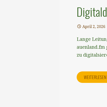
Digital
April 2, 2026
Lange Leitun
⁠auenland.fm 
zu digitalsie
WEITERLESE