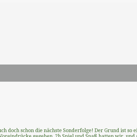
uch doch schon die nächste Sonderfolge! Der Grund ist so e
Voreindrücke gegeben. 2h Spiel und Spaß hatten wir, und 