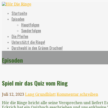
Zum
Inhalt
Hör Die Ringe
Ein unerwarteter Podcast
Startseite
springen
Episoden
Hauptfolgen
Sonderfolgen
Die Pfeifen
Unterstützt die Ringe!
Durchwahl in den Grünen Drachen!
Episoden
Spiel mir das Quiz vom Ring
Juli 12, 2023
Lang Grundblatt
Kommentar schreiben
Hör die Ringe bricht alle seine Versprechen und liefert E
Eckrich hat ein Quizbuch geschrieben und uns exklusive 