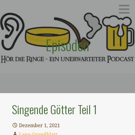
Zum
Ein unerwarteter Podcast
HÖR DIE RINGE
Inhalt
springen
Episoden
Singende Götter Teil 1
Dezember 1, 2021
Lang Grundblatt