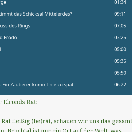
r Elronds Rat:
Rat fleißig (be)rät, schauen wir uns das gesam
n. Bruchtal ist nur ein Ort auf der Welt, was