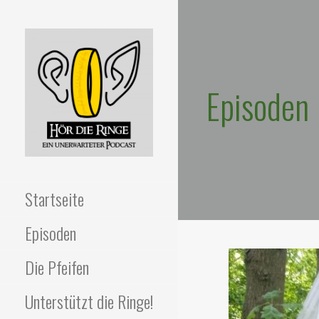
Zum
Inhalt
springen
Episoden
HÖR DIE RINGE
Ein unerwarteter Podcast
Startseite
Episoden
Die Pfeifen
Unterstützt die Ringe!