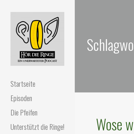
Zum
Inhalt
springen
Schlagwo
HÖR DIE RINGE
Ein unerwarteter Podcast
Startseite
Episoden
Die Pfeifen
Wose wa
Unterstützt die Ringe!