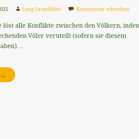
2025
Lang Grundblatt
Kommentar schreiben
 löst alle Konflikte zwischen den Völkern, inde
echenden Völer veruteilt (sofern sie diesem
haben)…
N →