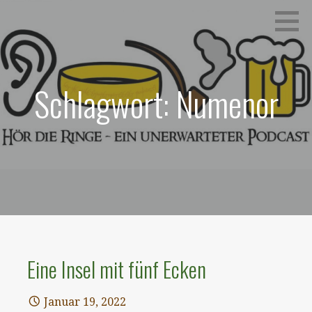
Zum
Ein unerwarteter Podcast
HÖR DIE RINGE
Inhalt
springen
Schlagwort: Numenor
Eine Insel mit fünf Ecken
Januar 19, 2022