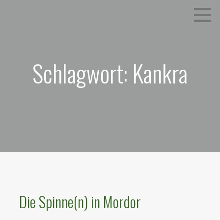
Zum
Ein unerwarteter Podcast
HÖR DIE RINGE
Inhalt
springen
Schlagwort: Kankra
Die Spinne(n) in Mordor