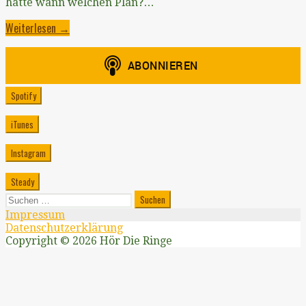
hatte wann welchen Plan?…
Weiterlesen →
Spotify
iTunes
Instagram
Steady
Suchen
nach:
Impressum
Datenschutzerklärung
Copyright © 2026 Hör Die Ringe