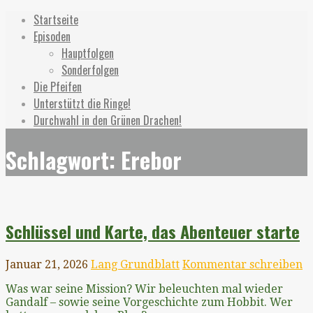
Zum
Hör Die Ringe
Ein unerwarteter Podcast
Startseite
Inhalt
Episoden
springen
Hauptfolgen
Sonderfolgen
Die Pfeifen
Unterstützt die Ringe!
Durchwahl in den Grünen Drachen!
Schlagwort: Erebor
Schlüssel und Karte, das Abenteuer starte
Januar 21, 2026
Lang Grundblatt
Kommentar schreiben
Was war seine Mission? Wir beleuchten mal wieder
Gandalf – sowie seine Vorgeschichte zum Hobbit. Wer