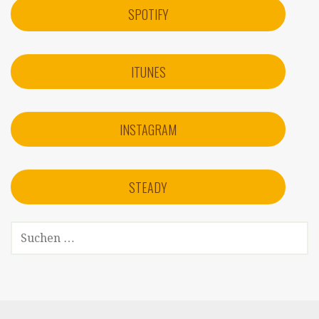
SPOTIFY
ITUNES
INSTAGRAM
STEADY
S
U
C
H
E
N