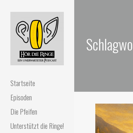
Zum
Inhalt
springen
Schlagwor
HÖR DIE RINGE
Ein unerwarteter Podcast
Startseite
Episoden
Die Pfeifen
Unterstützt die Ringe!