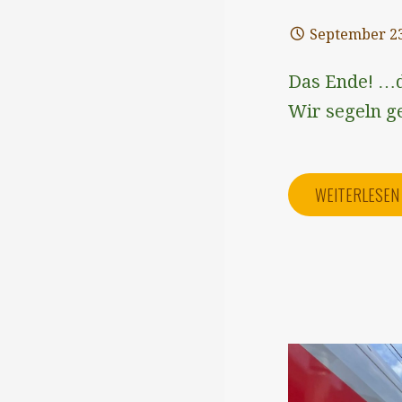
September 23
Das Ende! …d
Wir segeln g
WEITERLESE