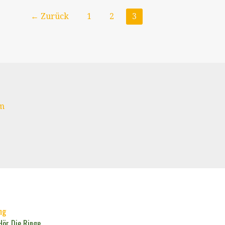
← Zurück
1
2
3
m
ng
ör Die Ringe