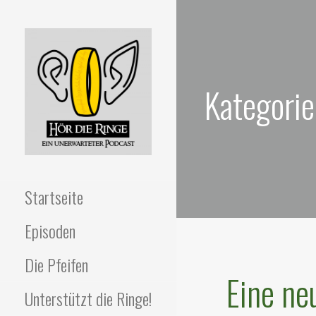
Zum
Inhalt
springen
Kategorie
HÖR DIE RINGE
Ein unerwarteter Podcast
Startseite
Episoden
Die Pfeifen
Eine ne
Unterstützt die Ringe!