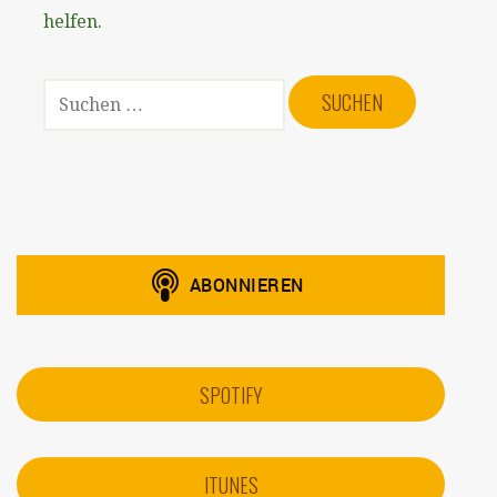
helfen.
S
U
C
H
E
N
N
A
C
H
:
SPOTIFY
ITUNES