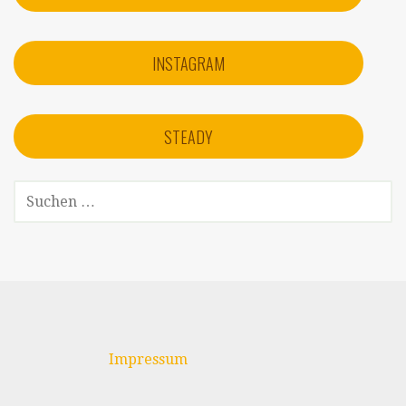
INSTAGRAM
STEADY
S
U
C
H
E
N
N
A
Impressum
C
H